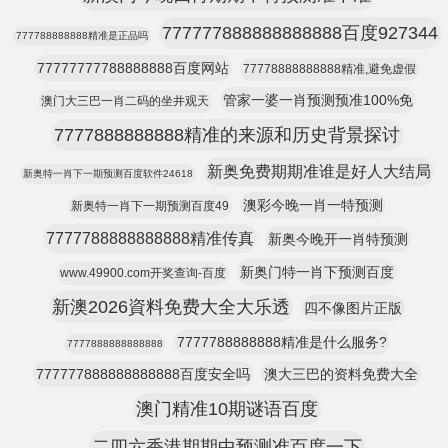
777777888888888888百度927344
777788888888精准是正品吗
77777777788888888百度网站
77778888888888精准,避免虚假
管家一婆一肖预测预准100%免
澳门大三巴一肖二码的坐井观天
7777888888888精准的来源和历史背景探讨
新奥免费期期准谁是好人大结局
新奥特一肖下一期预测百度软件24618
澳彩今晚一肖一特预测
新奥特一肖下一期预测百度49
7777788888888888精准传真
新奥今晚开一肖特预测
新奥门特一肖下预测百度
www.49900.com开奖查询-百度
新澳2026資料免费大全大乐透
四不像图片正版
7777788888888精准是什么服务?
7777888888888888
777777888888888888百度安全吗
澳大三巴的资料免费大全
澳门精准10期谜语百度
二四六香港期期中预测准百度一下