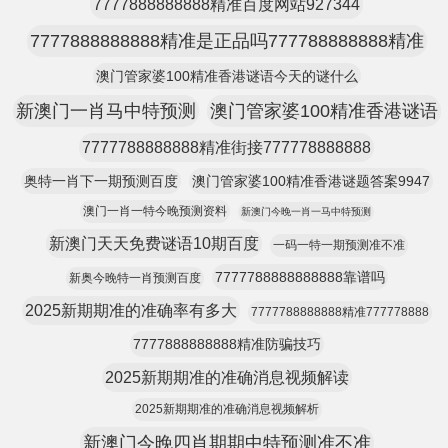
7777888888888精准百度网站927344
7777888888888精准是正品吗777788888888精准
澳门管家婆100精准香港谜语今天的谜什么
新澳门一肖马中特预测
澳门管家婆100精准香港谜语
7777788888888精准街接777778888888
奥特一肖下一期预测百度
澳门管家婆100精准香港谜题答案9947
澳门一肖一特今晚预测资料
新澳门今晚一肖一马中特预测
新澳门天天免费谜语10期百度
一码一特一期预测准不准
7777788888888888靠谱吗
新奥今晚特一肖预测百度
2025新期期准的准确率有多大
7777788888888精准777778888
7777888888888精准防骗技巧
2025新期期准的准确消息视频解读
2025新期期准的准确消息视频解析
新澳门今晚四肖期期中特预测准不准