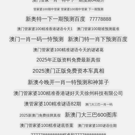
澳门管家一肖一特中下一期预测04期开
管家婆100期中管家 管家婆100期中管家 下一期预测
新奥特一下一期预测百度
77778888
澳门管家婆100精准香港谜语今天1
澳门管家100期谁预测最准
澳门一肖一码一恃预测
新澳门特一肖下预测百度
澳门管家婆100精准谜语今天的谜诸葛
2025年正版资料免费最新真假
2025澳门正版免费资本车真相
新澳今晚开一肖一特预测和神算子
澳门管家婆100精准香港谜好天天徐州科技有限公司
澳管家婆100精准谜语82期
澳门大三巴一肖一码
新澳门大三巴600图库
2025新澳门免费挂牌真假
澳门管家婆100精准谜底答案
澳门管家婆100谜语往期