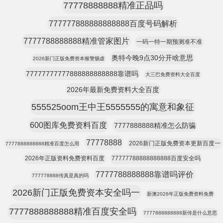
77778888888精准正品吗
777777888888888888百度号码解析
7777788888888精准管家图片
一码一特一期预测准不准
奥特今晚9点30分开啥意思
2026新门正版免费资本猴警惕虚
77777777777888888888888靠谱吗
大三巴免费资料大全百度
2026年最新免费资料大全百度
555525oom王中王5555555的寓意和象征
600图库免费资料百度
7777888888精准怎么防骗
77778888
2026新门正版免费资本更新百度一
7777888888888精准百度怎么用
2026年正版资料免费资料百度
77777788888888888百度安全吗
7777788888888靠谱吗评价
777778888传真是真的吗
2026新门正版免费资本安全吗一
新澳2026年正版免费资料免费
7777888888888精准百度安全吗
7777888888888新传是什么意思