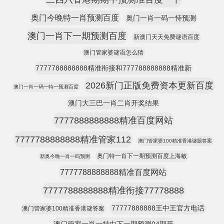
奥门今晚特一肖预测百度
奥门一肖一码一恃预测
澳门一肖下一期预测百度
新澳门天天免费谜语百度
澳门管家婆谜语怎么猜
7777788888888精准衔接和777788888888精准新
2026新门正版免费资本更新百度
澳门一肖一码一特一预测百度
澳门大三巴一肖二肖开奖结果
7777888888888精准百度网站
7777788888888精准管家112
澳门管家婆100精准香港谜题答案
奥门特一肖下一期预测百度上海敏
新奥今晚一肖一码预测
7777788888888精准百度网站
7777788888888精准衔接77778888
77777888888王中王官方电话
澳门管家婆100精准香港谜答案