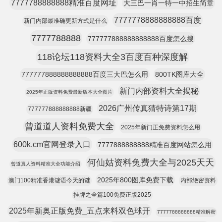
7777788888888精准百度网址
大三巴一肖一特一中招生简章
7777778888888888百度
新门内部最准确更新方式是什么
7777788888
777777888888888888百度怎么搜
118论坛118资料大全3百度百种深度解
777777888888888888百度三大巴怎么用
800TK图库大全
新门内部资料大全揭秘
2025年正版资料免费最新版本大全图片
2026广州传真猜特诗第17期
777777888888888新疆
曾道道人资料免费大全
2025年新门正免费资料怎么用
600k.cm官网登录入口
7777888888888精准百度网站怎么用
何仙姑资料兔费大全与2025天天
曾道真人资料精准大全功能介绍
2025年800图库免费下载
澳门100精准香港谜语今天的谜
内部绝密资料
挂牌之全篇100免费正版2025
2025年新奥正版免费_五点来料双色球开
7777788888888精准解密