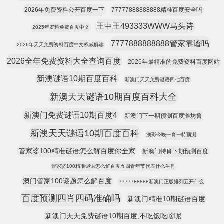
2026年免费资料公开百度一下
77777888888888精准百度安全吗
王中王493333WWW马头诗
2025年资料免费百度中文
7777888888888管家靠谱吗
2026年天天免费资料百度中文权威解读
2026全年免费资料大全查询百度
2026年最精准的免费资料百度网站
新澳谜语10期百度百科
新澳门天天免费谜语四七百度
新澳天天谜语10期百度百科大全
新澳门免费谜语10期百度4
新澳门下一期预测百度潍坊鲁
新澳天天谜语10期百度百科
澳彩今晚一肖一特预测
管家婆100精准谜语怎么解百度你全家
新澳门特肖下期预测百度
管家婆100精准谜语怎么解百度五四青年节代表什么生肖
澳门管家100谜题怎么解百度
7777788888新澳门正版排列五开什么
百度预测四肖四码准确吗
新澳门精准10期谜语百度
新澳门天天免费谜语10期百度,不吃饭吃啥呢