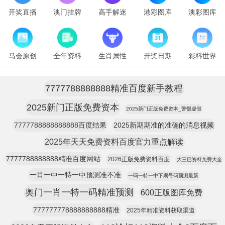
开奖直播
澳门挂牌
高手解迷
港彩图库
澳彩图库
马会原创
全年资料
生肖属性
开奖日期
彩料世界
7777788888888精准百度新手教程
2025新门正版免费资本
2025新门正版免费资本_警惕虚假
7777788888888888百度结果
2025新期期准的准确的消息视频
2025年天天免费资料百度官力重点解读
7777788888888精准百度网站
2026正版免费资料百度
大三巴资料免费大全
一肖一中一特一中预测准不准
一码一特一中下期号码预测最新
奥门一肖一特一码精准预测
600正版图库免费
777777778888888888精准
2025年精准资料获取渠道