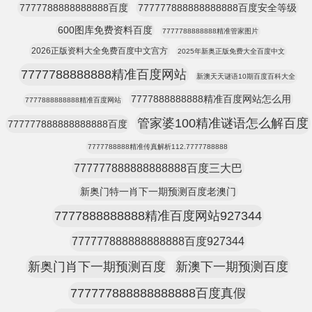
7777788888888888百度
777777888888888888百度安全等级
600图库免费资料百度
7777788888888精准管家图片
2026正版资料大全免费百度中文宫方
2025年新奥正版免费大全百度中文
7777788888888精准百度网站
新澳天天谜语10期百度百科大全
7777888888888精准百度网站怎么用
7777888888888精准百度网站
管家婆100精准谜语怎么解百度
777777888888888888百度
7777788888精准传真解析112.7777788888
777777888888888888百度三大巴
新奥门特一肖下一期预测百度老澳门
7777888888888精准百度网站927344
777777888888888888百度927344
新奥门肖下一期预测百度
新澳下一期预测百度
777777888888888888百度真假