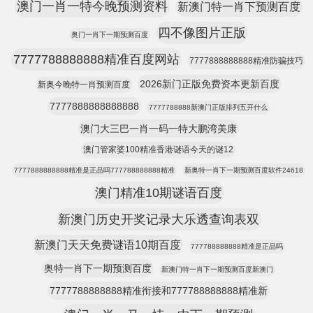
澳门一肖一特今晚预测资料
新澳门特一肖下预测百度
四不像图片正版
奥门一肖下一期预测百度
7777788888888精准百度网站
7777888888888精准防骗技巧
2026新门正版免费资本更新百度
新奥今晚特一肖预测百度
7777888888888888
7777788888新澳门正版排列五开什么
澳门大三巴一肖一码一特大鹏湾美康
澳门管家婆100精准香港谜语今天的谜12
7777888888888精准是正品吗777788888888精准
新奥特一肖下一期预测百度软件24618
澳门精准10期谜语百度
新澳门历史开奖记录大乐透查询表双
新澳门天天免费谜语10期百度
777788888888精准是正品吗
奥特一肖下一期预测百度
新澳门特一肖下一期预测百度新澳门
7777788888888精准衔接和777788888888精准新