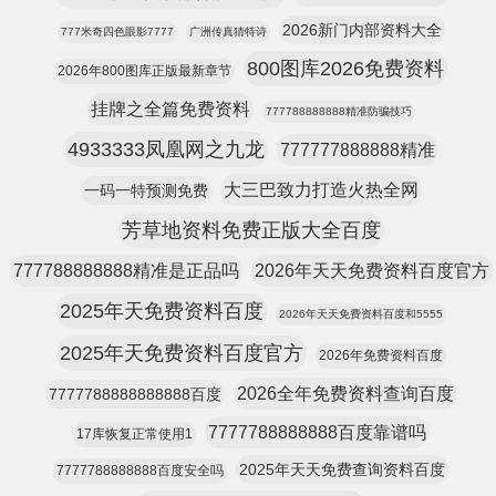
2026新门内部资料大全
777米奇四色眼影7777
广洲传真猜特诗
800图库2026免费资料
2026年800图库正版最新章节
挂牌之全篇免费资料
777788888888精准防骗技巧
4933333凤凰网之九龙
777777888888精准
大三巴致力打造火热全网
一码一特预测免费
芳草地资料免费正版大全百度
777788888888精准是正品吗
2026年天天免费资料百度官方
2025年天免费资料百度
2026年天天免费资料百度和5555
2025年天免费资料百度官方
2026年免费资料百度
2026全年免费资料查询百度
7777788888888888百度
7777788888888百度靠谱吗
17库恢复正常使用1
2025年天天免费查询资料百度
7777788888888百度安全吗