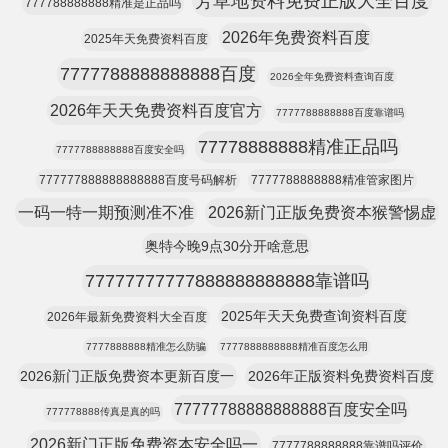
芳草地资料免费正版大全百度
777788888888精准是正品吗
2026年免费资料百度
2025年天免费资料百度
7777788888888888百度
2026全年免费资料查询百度
2026年天天免费资料百度官方
7777788888888百度靠谱吗
77778888888精准正品吗
7777788888888百度安全吗
777777888888888888百度号码解析
7777788888888精准管家图片
一码一特一期预测准不准
2026新门正版免费资本猴警惕虚
奥特今晚9点30分开啥意思
77777777777888888888888靠谱吗
2025年天天免费查询资料百度
2026年最新免费资料大全百度
7777888888精准怎么防骗
7777888888888精准百度怎么用
2026新门正版免费资本更新百度一
2026年正版资料免费资料百度
77777788888888888百度安全吗
777778888传真是真的吗
2026新门正版免费资本安全吗一
7777788888888靠谱吗评价