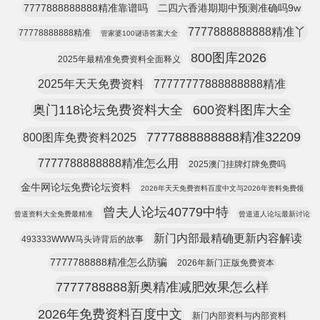
7777888888888精准靠谱吗
二四六香港期期中预测准确吗9w
7777888888888精准丫
77778888888精准
管家婆100谜语答案大全
800图库2026
2025年最精准免费资料全面释义
2025年天天免费资料
77777777888888888精准
奥门118论坛免费资料大全
600资料图库大全
7777888888888精准32209
800图库免费资料2025
7777788888888精准怎么用
2025澳门挂牌灯牌免费吗
金牛网论坛免费论坛资料
2026年天天免费资料百度中文与2026年资料免费领
曾夫人论坛40779中特
曾道资料大全免费最精准
曾道道人论坛最新讨论
新门内部最精确更新内容解读
493333WWW马头诗背后的故事
7777788888精准怎么防骗
2026年新门正版免费资本
7777788888新奥精准减肥效果怎么样
2026年免费资料百度中文
新门内部资料与内部资料