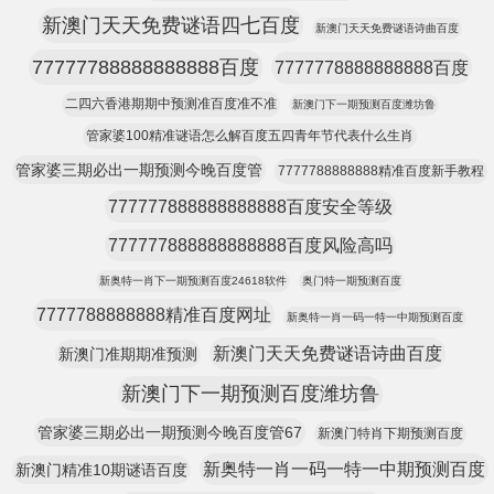
新澳门天天免费谜语四七百度
新澳门天天免费谜语诗曲百度
77777788888888888百度
7777778888888888百度
二四六香港期期中预测准百度准不准
新澳门下一期预测百度潍坊鲁
管家婆100精准谜语怎么解百度五四青年节代表什么生肖
管家婆三期必出一期预测今晚百度管
7777788888888精准百度新手教程
777777888888888888百度安全等级
777777888888888888百度风险高吗
新奥特一肖下一期预测百度24618软件
奥门特一期预测百度
7777788888888精准百度网址
新奥特一肖一码一特一中期预测百度
新澳门天天免费谜语诗曲百度
新澳门准期期准预测
新澳门下一期预测百度潍坊鲁
管家婆三期必出一期预测今晚百度管67
新澳门特肖下期预测百度
新奥特一肖一码一特一中期预测百度
新澳门精准10期谜语百度