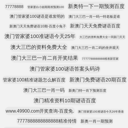
新奥特一下一期预测百度
77778888
管家婆白小姐期期准预测100
澳门管家婆100谜语是谁发明的
澳门大三巴一肖一码一特老板是谁
新澳门天天免费谜语百度
新澳门天天免费谜语10期-百度小兔子
澳门管家婆100准谜语今天25年
大三巴的资料免费大全一同新门天天
澳大三巴的资料免费大全
澳门大三巴一肖二码的坐井观天
澳门大三巴一肖二肖开奖结果
7777788888888精准新官家
澳门管家婆100谜语答案头码诗
新澳门免费谜语20期百度
管家婆100精准谜题怎么解百度
澳门大三巴一肖一码
新奥门特一肖下预测百度
澳门精准资料10期谜语百度
www.49900.com开奖查询-百度免.
澳门管家婆100准谜语今天26年香港
7777888888888888精准传情
新奥一肖一期预测