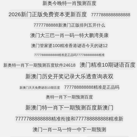
新奥今晚特一肖预测百度
2026新门正版免费资本更新百度
7777888888888888
7777788888新澳门正版排列五开什么
澳门大三巴一肖一码一特大鹏湾美康
澳门管家婆100精准香港谜语今天的谜12
7777888888888精准是正品吗777788888888精准
澳门精准10期谜语百度
新奥特一肖下一期预测百度软件24618
新澳门历史开奖记录大乐透查询表双
777788888888精准是正品吗
新澳门天天免费谜语10期百度
奥特一肖下一期预测百度
新澳门特一肖下一期预测百度新澳门
7777788888888精准衔接和777788888888精准新
澳门一肖一马一恃一中下一期预测