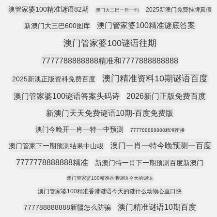
澳管家婆100精准谜语82期
2025新澳门免费挂牌真假
澳门大三巴一肖一码
澳门管家婆100精准谜底答案
新澳门大三巴600图库
澳门管家婆100谜语往期
7777788888888精准和7777888888888
澳门精准资料10期谜语百度
2025新澳正版资科免费百度
澳门管家婆100谜语答案头码诗
2026新门正版免费百度
新澳门天天免费谜语10期-百度免费版
澳门今晚开一肖一特一中预测
777788888888精准衡接
澳门一肖一特今晚预测一百度
澳门管家下一期预测结果中山峻
7777778888888精准
新澳门特一肖下一期预测百度新澳门
澳门管家婆100精准香港谜语今天的谜语
澳门管家婆100精准香港谜语今天的谜什么动物心直口快
澳门精准谜语10期百度
777788888888新疆怎么防骗