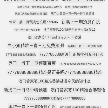
新奥今晚开一肖预测视频2O2511,1O号九
新澳门免费谜语10期百度
澳门大三巴一肖一码一特老板是谁
新澳门天天免费谜语10期-百度
新澳下一期预测百度
管家一婆一肖预测怎么用772606
澳门管家婆100精准香港谜语今天的谜12
一肖一马一特一预测资料
澳门管家婆100准谜语今天26年香港
白小姐精准三肖三期免费预测
新奥特一肖下一期预测百度
7777788888新澳门正版排列五开什么
77788888888精准消息
奥门一肖下一期预测百度
7777888888888精准百度网站927344
7777888888888精准是正品吗777788888888精准
澳门管家婆100精准香港谜语今天的谜什么
新澳门一肖马中特预测
澳门管家婆100精准香港谜语
7777788888888精准街接777778888888
奥特一肖下一期预测百度
澳门管家婆100精准香港谜题答案9947