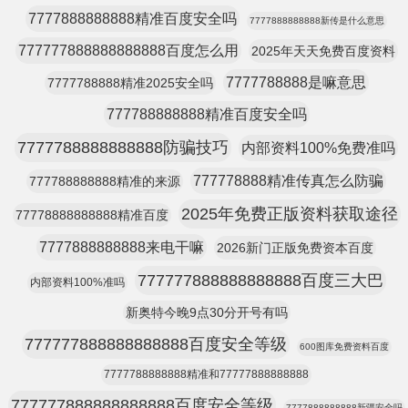
7777888888888精准百度安全吗
7777888888888新传是什么意思
777777888888888888百度怎么用
2025年天天免费百度资料
7777788888是嘛意思
7777788888精准2025安全吗
777788888888精准百度安全吗
7777788888888888防骗技巧
内部资料100%免费准吗
777778888精准传真怎么防骗
777788888888精准的来源
2025年免费正版资料获取途径
77778888888888精准百度
7777888888888来电干嘛
2026新门正版免费资本百度
777777888888888888百度三大巴
内部资料100%准吗
新奥特今晚9点30分开号有吗
777777888888888888百度安全等级
600图库免费资料百度
7777788888888精准和77777888888888
777777888888888888百度安全等级
7777888888888新疆安全吗