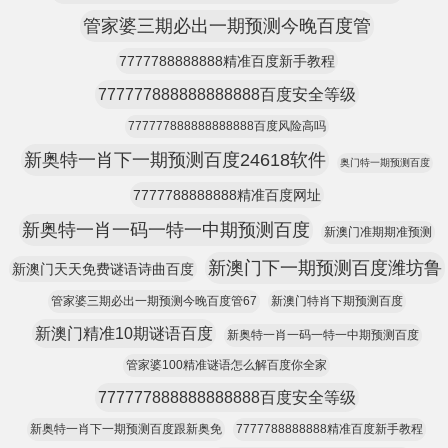
管家婆三期必出一期预测今晚百度管
7777788888888精准百度新手教程
777777888888888888百度安全等级
777777888888888888百度风险高吗
新奥特一肖下一期预测百度24618软件
奥门特一期预测百度
7777788888888精准百度网址
新奥特一肖一码一特一中期预测百度
新澳门准期期准预测
新澳门下一期预测百度潍坊鲁
新澳门天天免费谜语诗曲百度
管家婆三期必出一期预测今晚百度管67
新澳门特肖下期预测百度
新澳门精准10期谜语百度
新奥特一肖一码一特一中期预测百度
管家婆100精准谜语怎么解百度你全家
777777888888888888百度安全等级
新奥特一肖下一期预测百度跟新奥免
7777788888888精准百度新手教程