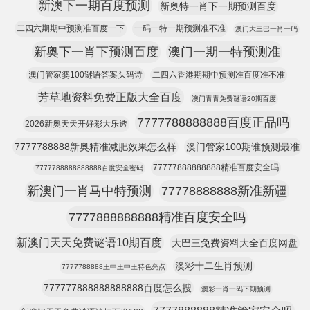
新澳下一期百度预测
新奥特一肖下一期预测百度
二四六期期中预测准百度一下
一码一特一期预测准不准
澳门大三巴一肖一码
新奥下一肖下预测百度
澳门一期一特预测准
澳门管家婆100谜语答案头码诗
二四六香港期期中预测准百度准不准
芳草地资料免费正版大全百度
澳门青青免费谜语20期百度
7777788888888百度正品吗
2026新奥天天开好彩大乐透
7777788888新奥精准减肥效果怎么样
澳门管家100期谁预测最准
77777888888888精准百度安全吗
7777788888888888百度安全密码
新澳门一肖马中特预测
77778888888新准新疆
7777888888888精准百度安全吗
新澳门天天免费谜语10期百度
大巴三免费资料大全百度网盘
澳彩十二生肖预测
7777788888王中王中王特色亮点
777777888888888888百度怎么搜
澳彩一肖一码下期预测