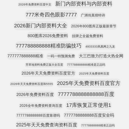
新门内部资料与内部资料
2026年免费资料百度中文
777米奇四色眼影7777
广洲传真猜特诗
2026新门内部资料大全
2026年800图库正版最新章节
800图库2026免费资料
挂牌之全篇免费资料
777788888888精准防骗技巧
4933333凤凰网之九龙
777777888888精准
大三巴致力打造火热全网
一码一特预测免费
芳草地资料免费正版大全百度
777788888888精准是正品吗
2026年天天免费资料百度官方
2025年天免费资料百度
2025年天免费资料百度官方
2026年天天免费资料百度和5555
7777788888888888百度
2026年免费资料百度
17库恢复正常使用1
2026全年免费资料查询百度
7777788888888百度安全吗
7777788888888百度靠谱吗
2025年天天免费查询资料百度
77778888888精准正品吗