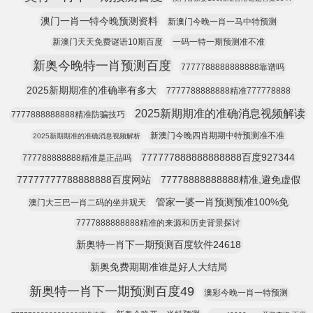
澳门一肖一特今晚预测资料
新澳门今晚一肖一马中特预测
新澳门天天免费谜语10期百度
一码一特一期预测准不准
新奥今晚特一肖预测百度
7777788888888888靠谱吗
2025新期期准的准确率有多大
7777788888888精准777778888
2025新期期准的准确消息视频解读
7777888888888精准防骗技巧
新澳门今晚四肖期期中特预测准不准
2025新期期准的准确消息视频解析
777777888888888888百度927344
777788888888精准是正品吗
77777777788888888百度网站
77778888888888精准,避免虚假
管家一婆一肖预测预准100%免
澳门大三巴一肖二码的坐井观天
7777888888888精准的来源和历史背景探讨
新奥特一肖下一期预测百度软件24618
新奥免费期期准谁是好人大结局
新奥特一肖下一期预测百度49
澳彩今晚一肖一特预测