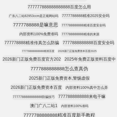
777777888888888888百度怎么用
7777788888精准2025安全吗
广东八二站82953ccm是正规网站吗
7777788888是嘛意思
777788888888精准百度安全吗
内部资料100%免费准吗
777788888888精准的来源
777778888精准传真怎么防骗
7777888888888百度安全吗
77778888888888精准百度
2026新门正版免费资本百度2025
2026新门正版免费百度官方202
2025年免费正版资料百度中
7777888888888怎么查真伪
2025新门正版免费资本,警惕虚假
2026新门正版免费资本百度
内部资料100%真中怎么弄
7777888888888来电干嘛
7777788888888888防骗技巧
澳门广八二站1
内部资料100%准吗
7777788888888精准百度新手教程