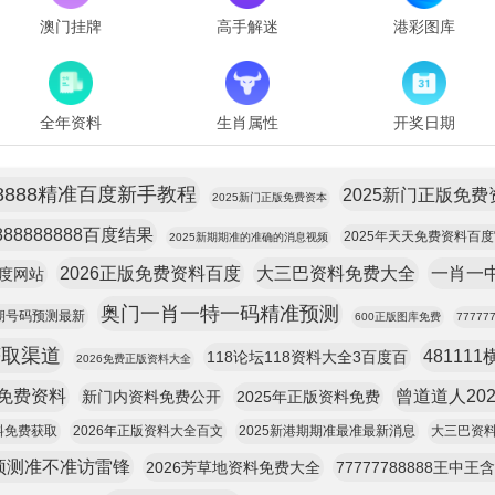
澳门挂牌
高手解迷
港彩图库
全年资料
生肖属性
开奖日期
888888精准百度新手教程
2025新门正版免
2025新门正版免费资本
8888888888百度结果
2025年天天免费资料百
2025新期期准的准确的消息视频
2026正版免费资料百度
大三巴资料免费大全
一肖一
准百度网站
奥门一肖一特一码精准预测
期号码预测最新
600正版图库免费
77777
获取渠道
48111
118论坛118资料大全3百度百
2026免费正版资料大全
版免费资料
曾道道人20
新门内资料免费公开
2025年正版资料免费
资料免费获取
2026年正版资料大全百文
2025新港期期准最准最新消息
大三巴资
预测准不准访雷锋
2026芳草地资料免费大全
77777788888王中王