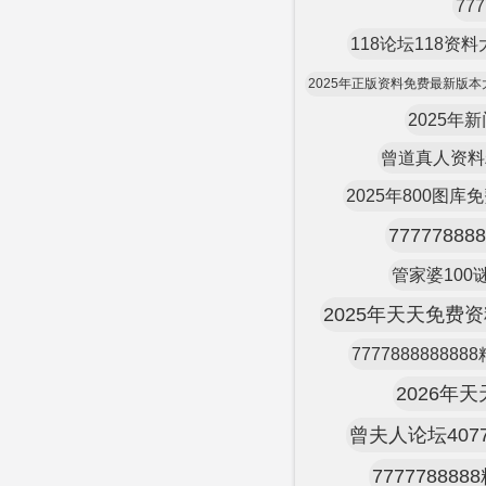
77
118论坛118资
2025年正版资料免费最新版本
2025年
曾道真人资料
2025年800图库
7777788
管家婆100
2025年天天免费
777788888888
2026年
曾夫人论坛407
77777888