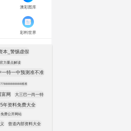
澳彩图库
彩料世界
费资本_警惕虚假
度官力重点解读
中一特一中预测准不准
7778888888888精准
1横富网
大三巴一尚一特
25年资料免费大全
料免费公开网站
含义
曾道内部资料大全