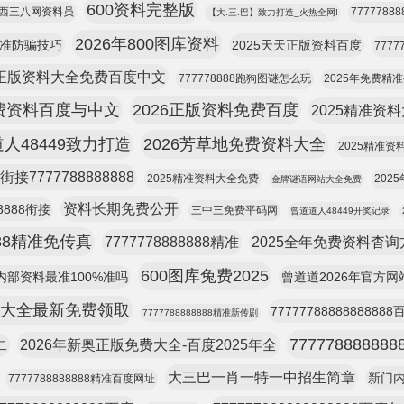
600资料完整版
西三八网资料员
7777788
【大.三.巴】致力打造_火热全网!
2026年800图库资料
8精准防骗技巧
2025天天正版资料百度
777
6正版资料大全免费百度中文
777778888跑狗图谜怎么玩
2025年免费精
免费资料百度与中文
2026正版资料免费百度
2025精准资
人48449致力打造
2026芳草地免费资料大全
2025精准资
街接7777788888888
2025精准资料大全免费
202
金牌谜语网站大全免费
资料长期免费公开
88888衔接
三中三免费平码网
曾道道人48449开奖记录
8888精准免传真
7777778888888精准
2025全年免费资料杳
600图库兔费2025
内部资料最准100%准吗
曾道道2026年官方网
料大全最新免费领取
77777788888888888
7777788888888精准新传剧
7777788888
2026年新奥正版免费大全-百度2025年全
二
大三巴一肖一特一中招生简章
新门
7777788888888精准百度网址