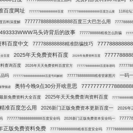
7777788888888百度正品吗
8精准百度网址
118论
7777778888888888百度
777777888888888888百度怎么搜
777777888888888888百度三大巴怎么用
百度百料深度解
777788
493333WWW马头诗背后的故事
7777788888精准怎么防骗
777
费资料百度中文
777788888
777788888888精准防骗技巧
2025年天免费资料百度
77777888
大全百度
2026年免费资料百度
资料查询百度
2026年天天免费资料百度官方
77777
7777788888888百度靠谱吗
一码
正品吗
7777788888888精准管家图片
777777888888888888百度号码解析
奥特今晚9点30分开啥意思
777777777778888
猴警惕虚
2025年天天免费查询资料百度
6年最新免费资料大全百度
777788888
888精准百度怎么用
2026新门正版免费资本更新百度一
2026
7777
吗
77777788888888888百度安全吗
2026新门正版免费资本安全吗一
6年正版免费资料免费
7777888888888精准百度安全吗
7777888888