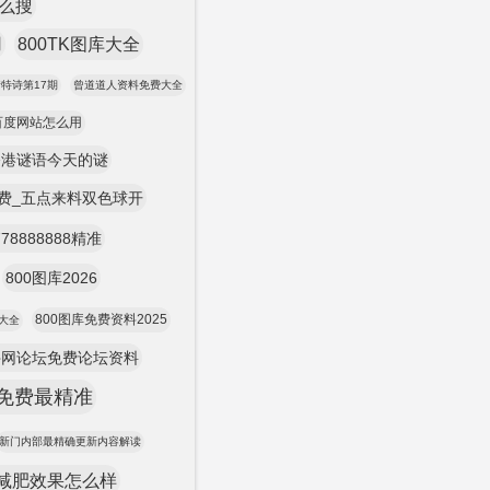
怎么搜
用
800TK图库大全
猜特诗第17期
曾道道人资料免费大全
精准百度网站怎么用
香港谜语今天的谜
免费_五点来料双色球开
778888888精准
800图库2026
800图库免费资料2025
库大全
牛网论坛免费论坛资料
免费最精准
新门内部最精确更新内容解读
精准减肥效果怎么样