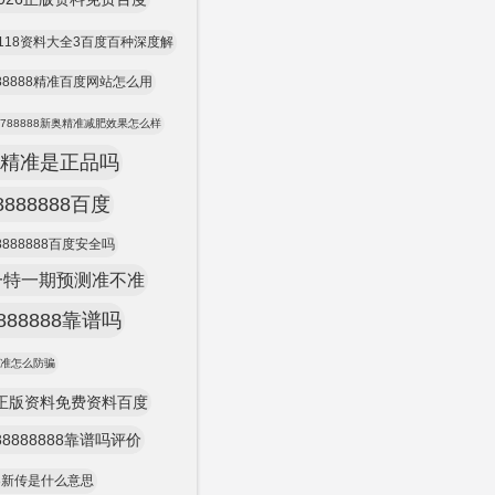
坛118资料大全3百度百种深度解
8888888精准百度网站怎么用
7788888新奥精准减肥效果怎么样
888精准是正品吗
88888888百度
88888888百度安全吗
一特一期预测准不准
88888888靠谱吗
8精准怎么防骗
年正版资料免费资料百度
788888888靠谱吗评价
888新传是什么意思