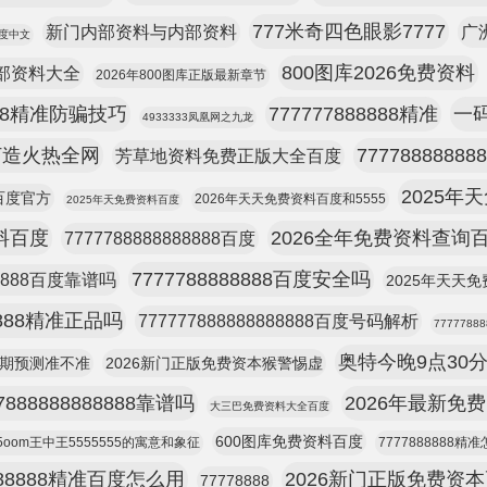
777米奇四色眼影7777
新门内部资料与内部资料
广
百度中文
800图库2026免费资料
内部资料大全
2026年800图库正版最新章节
8888精准防骗技巧
777777888888精准
一
4933333凤凰网之九龙
打造火热全网
777788888
芳草地资料免费正版大全百度
2025年
百度官方
2026年天天免费资料百度和5555
2025年天免费资料百度
料百度
2026全年免费资料查询
7777788888888888百度
7777788888888百度安全吗
88888百度靠谱吗
2025年天天
88888精准正品吗
777777888888888888百度号码解析
777778
奥特今晚9点30
期预测准不准
2026新门正版免费资本猴警惕虚
77888888888888靠谱吗
2026年最新免
大三巴免费资料大全百度
600图库免费资料百度
25oom王中王5555555的寓意和象征
7777888888精
8888888精准百度怎么用
2026新门正版免费资
77778888