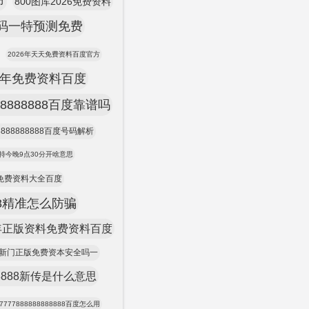
节
800图库2026免费资料
码一特预测免费
2026年天天免费资料百度官方
26年免费资料百度
788888888百度靠谱吗
88888888888百度号码解析
特今晚9点30分开啥意思
新免费资料大全百度
888精准怎么防骗
6年正版资料免费资料百度
26新门正版免费资本安全吗一
888888新传是什么意思
77777888888888888百度怎么用