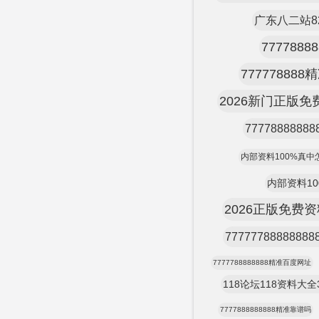
广东八二站8
777788
77777888
2026新门正版免
777788888
内部资料100%真中
内部资料10
2026正版免费
7777778888888
7777788888888精准百度网址
118论坛118资料大
7777888888888精准靠谱吗