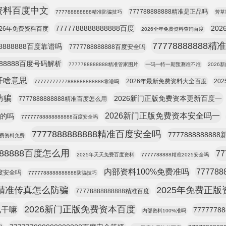
费资料百度中文
777788888888精准是正品吗
777788888888精准防骗技巧
芳草
7777788888888888百度
20
026年免费资料百度
2026全年免费资料查询百度
77778888888
88888888百度靠谱吗
7777788888888百度安全吗
8888888百度号码解析
7777788888888精准管家图片
一码一特一期预测准不准
2026
开啥意思
2026年最新免费资料大全百度
20
77777777777888888888888靠谱吗
防骗
2026新门正版免费资本更新百度一
7777888888888精准百度怎么用
2026新门正版免费资本安全吗一
真的吗
77777788888888888百度安全吗
7777888888888精准百度安全吗
77778888888
免费资料免费
8888888百度怎么用
7
2025年天天免费百度资料
7777788888精准2025安全吗
内部资料100%免费准吗
77778
百度安全吗
7777788888888888防骗技巧
88精准传真怎么防骗
2025年免费正
77778888888888精准百度
2026新门正版免费资本百度
来电干嘛
777777
内部资料100%准吗