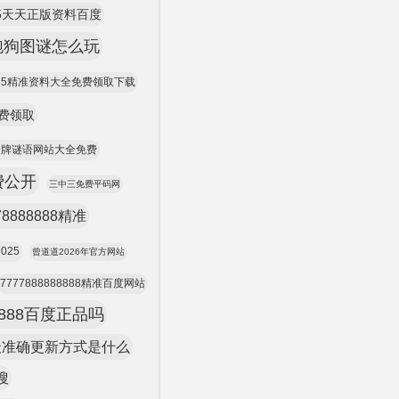
25天天正版资料百度
88跑狗图谜怎么玩
025精准资料大全免费领取下载
免费领取
金牌谜语网站大全免费
费公开
三中三免费平码网
78888888精准
025
曾道道2026年官方网站
7777888888888精准百度网站
88888百度正品吗
最准确更新方式是什么
搜