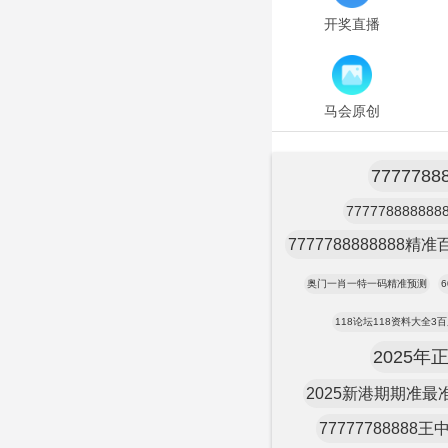
开奖直播
马会原创
77777
77777888888
7777788888888精
奥门一肖一特一码精准预测
118论坛118资料大全3
2025
2025新港期期准最
77777788888