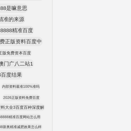
8888是嘛意思
88精准的来源
888888精准百度
年免费正版资料百度中
门正版免费资本百度
澳门广八二站1
888百度结果
内部资料最准100%准吗
2026正版资料免费百度
8资料大全3百度百种深度解
8888888精准百度网站怎么用
8888新奥精准减肥效果怎么样