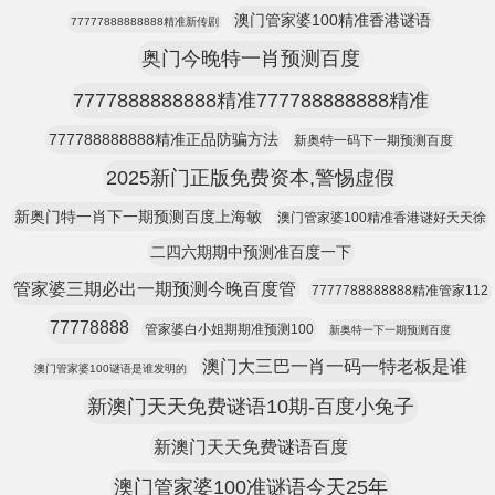
澳门管家婆100精准香港谜语
77777888888888精准新传剧
奥门今晚特一肖预测百度
7777888888888精准777788888888精准
777788888888精准正品防骗方法
新奥特一码下一期预测百度
2025新门正版免费资本,警惕虚假
新奥门特一肖下一期预测百度上海敏
澳门管家婆100精准香港谜好天天徐
二四六期期中预测准百度一下
管家婆三期必出一期预测今晚百度管
7777788888888精准管家112
77778888
管家婆白小姐期期准预测100
新奥特一下一期预测百度
澳门大三巴一肖一码一特老板是谁
澳门管家婆100谜语是谁发明的
新澳门天天免费谜语10期-百度小兔子
新澳门天天免费谜语百度
澳门管家婆100准谜语今天25年