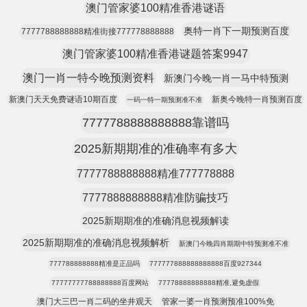
澳门管家婆100精准香港谜语
奥特一肖下一期预测百度
7777788888888精准街接777778888888
澳门管家婆100精准香港谜题答案9947
澳门一肖一特今晚预测资料
新澳门今晚一肖一马中特预测
新澳门天天免费谜语10期百度
新奥今晚特一肖预测百度
一码一特一期预测准不准
7777788888888888靠谱吗
2025新期期准的准确率有多大
7777788888888精准777778888
7777888888888精准防骗技巧
2025新期期准的准确消息视频解读
2025新期期准的准确消息视频解析
新澳门今晚四肖期期中特预测准不准
777788888888精准是正品吗
777777888888888888百度927344
77777777788888888百度网站
77778888888888精准,避免虚假
澳门大三巴一肖二码的坐井观天
管家一婆一肖预测预准100%免