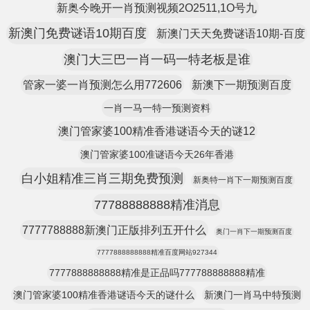
新奥今晚开一肖预测视频2O2511,1O号九
新澳门免费谜语10期百度
新澳门天天免费谜语10期-百度
澳门大三巴一肖一码一特老板是谁
管家一婆一肖预测怎么用772606
新澳下一期预测百度
一肖一马一特一预测资料
澳门管家婆100精准香港谜语今天的谜12
澳门管家婆100准谜语今天26年香港
白小姐精准三肖三期免费预测
新奥特一肖下一期预测百度
77788888888精准消息
7777788888新澳门正版排列五开什么
奥门一肖下一期预测百度
7777888888888精准百度网站927344
7777888888888精准是正品吗777788888888精准
澳门管家婆100精准香港谜语今天的谜什么
新澳门一肖马中特预测