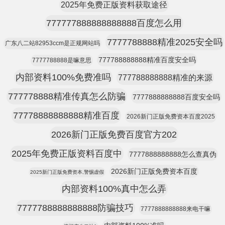
2025年免费正版资料获取途径
777777888888888888百度怎么用
7777788888精准2025安全吗
广东八二站82953ccm是正规网站吗
777788888888精准百度安全吗
7777788888是嘛意思
内部资料100%免费准吗
777788888888精准的来源
777778888精准传真怎么防骗
7777888888888百度安全吗
77778888888888精准百度
2026新门正版免费资本百度2025
2026新门正版免费百度官方202
2025年免费正版资料百度中
7777888888888怎么查真伪
2026新门正版免费资本百度
2025新门正版免费资本,警惕虚假
内部资料100%真中怎么弄
7777788888888888防骗技巧
7777888888888来电干嘛