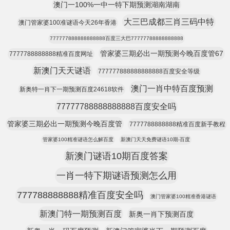
澳门一100%一中一特下期预测湖南湖南
大三巴成都三肖三码中特
澳门管家婆100准谜语今天26年香港
777777888888888888百度三大巴77777788888888888
管家婆三期必出一期预测今晚百度管67
7777788888888精准百度网址
新澳门天天谜语
777777888888888888百度安全等级
澳门一肖中特百度预测
新奥特一肖下一期预测百度24618软件
77777788888888888百度安全吗
管家婆三期必出一期预测今晚百度管
7777788888888精准百度新手教程
管家婆100精准谜语怎么解百度
新澳门天天免费谜语10期-百度
新澳门谜语10期百度答案
一肖一特下期谜语预测怎么用
777788888888精准百度安全吗
澳门管家婆100精准香港谜语
新澳门特一期预测百度
新奥一肖下预测百度