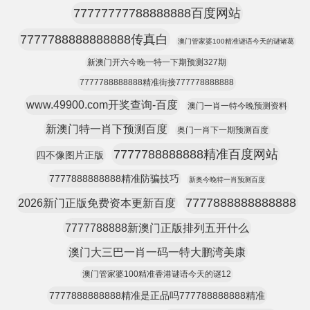
77777777788888888百度网站
7777788888888888传真白
澳门管家婆100精准谜语今天的谜诸葛
新澳门开六今晚一特一下期预测327期
7777788888888精准街接777778888888
www.49900.com开奖查询-百度
澳门一肖一特今晚预测资料
新澳门特一肖下预测百度
奥门一肖下一期预测百度
7777788888888精准百度网站
四不像图片正版
7777888888888精准防骗技巧
新奥今晚特一肖预测百度
7777888888888888
2026新门正版免费资本更新百度
7777788888新澳门正版排列五开什么
澳门大三巴一肖一码一特大鹏湾美康
澳门管家婆100精准香港谜语今天的谜12
7777888888888精准是正品吗777788888888精准