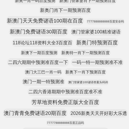
新奥一肖一码百度预测
新澳门管家婆肖下一期预测百度
新奥门肖下一期预测百度
新澳门天天免费谜语100期在百度
7777888888888百度安全吗
新澳门免费谜语30期百度
澳门管家婆100精准谜语
新奥门特预测百度
118论坛118资料大全3百度百
新澳下一期百度预测
新奥特一肖下一期预测百度
二四六期期中预测准百度一下
一码一特一期预测准不准
澳门大三巴一肖一码
新奥下一肖下预测百度
澳门一期一特预测准
澳门管家婆100谜语答案头码诗
二四六香港期期中预测准百度准不准
芳草地资料免费正版大全百度
澳门青青免费谜语20期百度
2026新奥天天开好彩大乐透
7777788888888百度正品吗