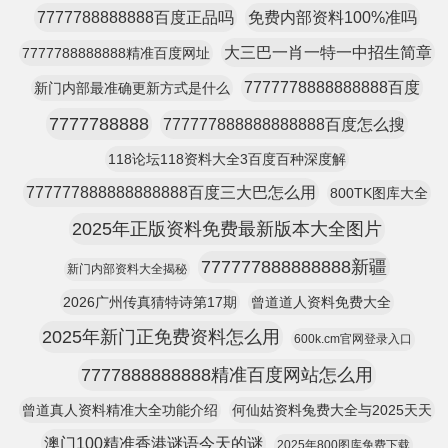
7777788888888百度正品吗
免费内部资料100%准吗
大三巴一肖一特一中招生简章
7777788888888精准百度网址
7777778888888888百度
新门内部最准确更新方式是什么
7777788888
777777888888888888百度怎么搜
118论坛118资料大全3百度百种深度解
777777888888888888百度三大巴怎么用
800TK图库大全
2025年正版资料免费最新版本大全图片
777777888888888新疆
新门内部资料大全揭秘
2026广州传真猜特诗第17期
曾道道人资料免费大全
2025年新门正免费资料怎么用
600k.cm官网登录入口
7777888888888精准百度网站怎么用
曾道真人资料精准大全功能介绍
何仙姑资料兔费大全与2025天天
澳门100精准香港谜语今天的谜
2025年800图库免费下载