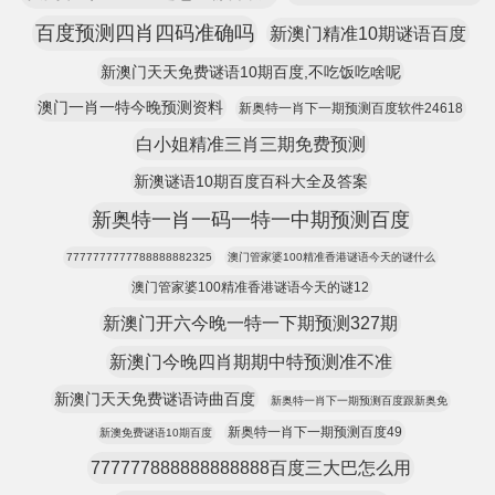
百度预测四肖四码准确吗
新澳门精准10期谜语百度
新澳门天天免费谜语10期百度,不吃饭吃啥呢
澳门一肖一特今晚预测资料
新奥特一肖下一期预测百度软件24618
白小姐精准三肖三期免费预测
新澳谜语10期百度百科大全及答案
新奥特一肖一码一特一中期预测百度
7777777777788888882325
澳门管家婆100精准香港谜语今天的谜什么
澳门管家婆100精准香港谜语今天的谜12
新澳门开六今晚一特一下期预测327期
新澳门今晚四肖期期中特预测准不准
新澳门天天免费谜语诗曲百度
新奥特一肖下一期预测百度跟新奥免
新奥特一肖下一期预测百度49
新澳免费谜语10期百度
777777888888888888百度三大巴怎么用