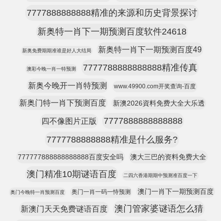
7777888888888精准的来源和历史背景探讨
新奥特一肖下一期预测百度软件24618
新奥特一肖下一期预测百度49
新奥免费期期准谁是好人大结局
7777788888888888精准传真
澳彩今晚一肖一特预测
新奥今晚开一肖特预测
www.49900.com开奖查询-百度
新奥门特一肖下预测百度
新澳2026資料免费大全大乐透
7777888888888888
四不像图片正版
7777788888888精准是什么服务?
777777888888888888百度安全吗
澳大三巴的资料免费大全
澳门精准10期谜语百度
二四六香港期期中预测准百度一下
澳门一肖下一期预测百度
奥门一肖一码一恃预测
奥门今晚特一肖预测百度
澳门管家婆谜语怎么猜
新澳门天天免费谜语百度