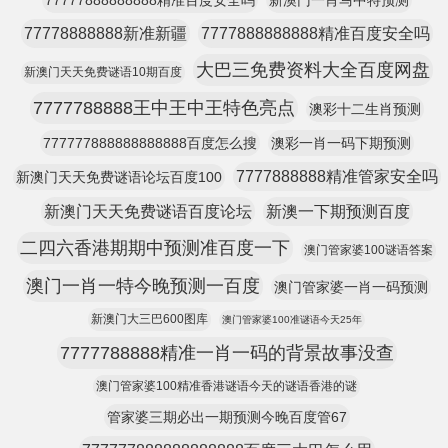
77777888888888精准百度安全吗
新澳门一肖马中特预测
77778888888新准新疆
7777888888888精准百度安全吗
大巴三免费资料大全百度网盘
新澳门天天免费谜语10期百度
7777788888王中王中王特色亮点
澳彩十二生肖预测
777777888888888888百度怎么搜
澳彩一肖一码下期预测
7777888888精准管家安全吗
新澳门天天免费谜语论坛百度100
新澳门天天免费谜语百度论坛
新澳一下期预测百度
二四六香港期期中预测准百度一下
澳门管家婆100谜语答案
澳门一肖一特今晚预测一百度
澳门管家婆一肖一码预测
新澳门大三巴600图库
澳门管家婆100准谜语今天25年
7777788888精准一肖一码的背景故事没查
澳门管家婆100精准香港谜语今天的谜语香港的谜
管家婆三期必出一期预测今晚百度管67