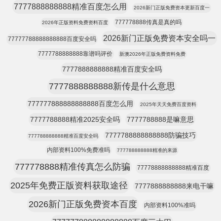
7777888888888精准百度怎么用
2026新门正版免费资本更新百度一
777778888传真是真的吗
2026年正版资料免费资料百度
2026新门正版免费资本安全吗一
77777788888888888百度安全吗
7777788888888靠谱吗评价
新澳2026年正版免费资料免费
7777888888888精准百度安全吗
7777888888888新传是什么意思
777777888888888888百度怎么用
2025年天天免费百度资料
7777788888精准2025安全吗
7777788888是嘛意思
7777788888888888防骗技巧
777788888888精准百度安全吗
内部资料100%免费准吗
777788888888精准的来源
777778888精准传真怎么防骗
77778888888888精准百度
2025年免费正版资料获取途径
7777888888888来电干嘛
2026新门正版免费资本百度
内部资料100%准吗