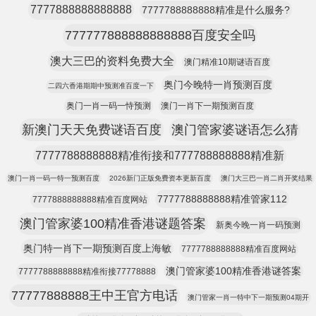
7777888888888888
7777788888888精准是什么服务?
777777888888888888百度安全吗
澳大三巴的资料免费大全
澳门精准10期谜语百度
奥门今晚特一肖预测百度
二四六香港期期中预测准百度一下
奥门一肖一码一恃预测
澳门一肖下一期预测百度
新澳门天天免费谜语百度
澳门管家婆谜语怎么猜
7777788888888精准衔接和777788888888精准新
澳门一肖一码一特一预测百度
2026新门正版免费资本更新百度
澳门大三巴一肖二肖开奖结果
7777788888888精准管家112
7777888888888精准百度网站
澳门管家婆100精准香港谜题答案
新奥今晚一肖一码预测
奥门特一肖下一期预测百度上海敏
7777788888888精准百度网站
澳门管家婆100精准香港谜答案
7777788888888精准衔接77778888
77777888888王中王官方电话
澳门管家一肖一特中下一期预测04期开