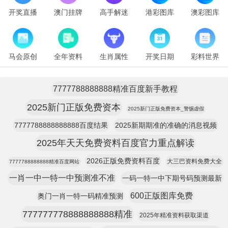
开奖直播
澳门挂牌
高手解迷
港彩图库
澳彩图库
马会原创
全年资料
生肖属性
开奖日期
彩料世界
7777788888888精准百度新手教程
2025新门正版免费资本
2025新门正版免费资本_警惕虚假
7777788888888888百度结果
2025新期期准的准确的消息视频
2025年天天免费资料百度官力重点解读
2026正版免费资料百度
大三巴资料免费大全
7777788888888精准百度网站
一肖一中一特一中预测准不准
一码一特一中下期号码预测最新
600正版图库免费
奥门一肖一特一码精准预测
777777778888888888精准
2025年精准资料获取渠道