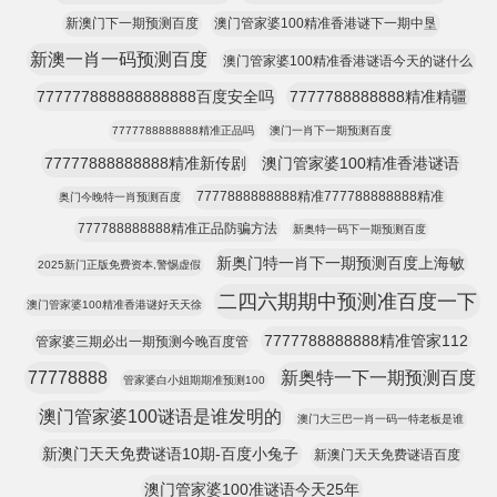
新澳门下一期预测百度
澳门管家婆100精准香港谜下一期中垦
新澳一肖一码预测百度
澳门管家婆100精准香港谜语今天的谜什么
777777888888888888百度安全吗
7777788888888精准精疆
7777788888888精准正品吗
澳门一肖下一期预测百度
77777888888888精准新传剧
澳门管家婆100精准香港谜语
7777888888888精准777788888888精准
奥门今晚特一肖预测百度
777788888888精准正品防骗方法
新奥特一码下一期预测百度
新奥门特一肖下一期预测百度上海敏
2025新门正版免费资本,警惕虚假
二四六期期中预测准百度一下
澳门管家婆100精准香港谜好天天徐
7777788888888精准管家112
管家婆三期必出一期预测今晚百度管
77778888
新奥特一下一期预测百度
管家婆白小姐期期准预测100
澳门管家婆100谜语是谁发明的
澳门大三巴一肖一码一特老板是谁
新澳门天天免费谜语10期-百度小兔子
新澳门天天免费谜语百度
澳门管家婆100准谜语今天25年