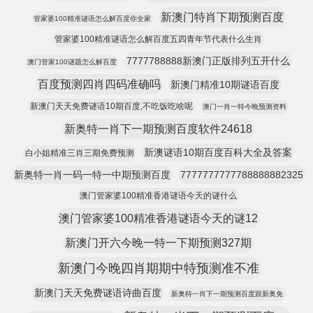
新澳门特肖下期预测百度
管家婆100精准谜语怎么解百度你全家
管家婆100精准谜语怎么解百度五四青年节代表什么生肖
7777788888新澳门正版排列五开什么
澳门管家100谜题怎么解百度
百度预测四肖四码准确吗
新澳门精准10期谜语百度
新澳门天天免费谜语10期百度,不吃饭吃啥呢
澳门一肖一特今晚预测资料
新奥特一肖下一期预测百度软件24618
新澳谜语10期百度百科大全及答案
白小姐精准三肖三期免费预测
新奥特一肖一码一特一中期预测百度
7777777777788888882325
澳门管家婆100精准香港谜语今天的谜什么
澳门管家婆100精准香港谜语今天的谜12
新澳门开六今晚一特一下期预测327期
新澳门今晚四肖期期中特预测准不准
新澳门天天免费谜语诗曲百度
新奥特一肖下一期预测百度跟新奥免