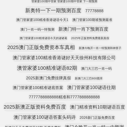
管家婆100期中管家 管家婆100期中管家 下一期预测
新奥特一下一期预测百度
77778888
澳门管家婆100精准香港谜语今天1
澳门管家100期谁预测最准
新澳门特一肖下预测百度
澳门一肖一码一恃预测
澳门管家婆100精准谜语今天的谜诸葛
2025年正版资料免费最新真假
2025澳门正版免费资本车真相
新澳今晚开一肖一特预测和神算子
澳门管家婆100精准香港谜好天天徐州科技有限公司
澳管家婆100精准谜语82期
澳门大三巴一肖一码
2025新澳门免费挂牌真假
新澳门大三巴600图库
澳门管家婆100谜语往期
澳门管家婆100精准谜底答案
7777788888888精准和7777888888888
2025新澳正版资科免费百度
澳门精准资料10期谜语百度
澳门管家婆100谜语答案头码诗
2026新门正版免费百度