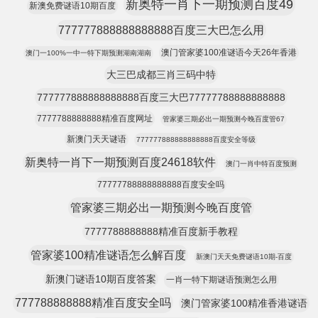
新奥特一肖下一期预测百度49
新澳免费谜语10期百度
777777888888888888百度三大巴怎么用
澳门管家婆100准谜语今天26年香港
澳门一100%一中一特下期预测湖南湖南
大三巴成都三肖三码中特
777777888888888888百度三大巴77777788888888888
7777788888888精准百度网址
管家婆三期必出一期预测今晚百度管67
新澳门天天谜语
777777888888888888百度安全等级
新奥特一肖下一期预测百度24618软件
澳门一肖中特百度预测
77777788888888888百度安全吗
管家婆三期必出一期预测今晚百度管
7777788888888精准百度新手教程
管家婆100精准谜语怎么解百度
新澳门天天免费谜语10期-百度
新澳门谜语10期百度答案
一肖一特下期谜语预测怎么用
777788888888精准百度安全吗
澳门管家婆100精准香港谜语