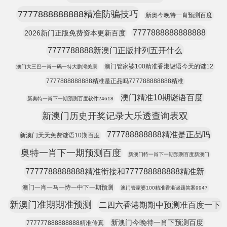
7777888888888精准防骗技巧
新奥今晚特一肖预测百度
7777888888888888
2026新门正版免费资本更新百度
7777788888新澳门正版排列五开什么
澳门管家婆100精准香港谜语今天的谜12
澳门大三巴一肖一码一特大鹏湾美康
7777888888888精准是正品吗777788888888精准
澳门精准10期谜语百度
新奥特一肖下一期预测百度软件24618
新澳门历史开奖记录大乐透查询表双
777788888888精准是正品吗
新澳门天天免费谜语10期百度
奥特一肖下一期预测百度
新澳门特一肖下一期预测百度新澳门
7777788888888精准衔接和777788888888精准新
澳门一肖一马一恃一中下一期预测
澳门管家婆100精准香港谜题答案9947
新澳门准期期准预测
二四六香港期期中预测准百度一下
新澳门今晚特一肖下预测百度
777777888888888精准传真