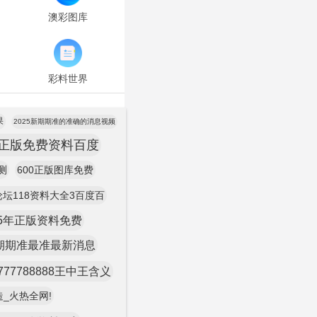
澳彩图库
彩料世界
果
2025新期期准的准确的消息视频
26正版免费资料百度
测
600正版图库免费
8论坛118资料大全3百度百
25年正版资料免费
港期期准最准最新消息
777788888王中王含义
造_火热全网!