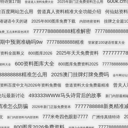
600k.
猜特诗第17期
2025年新门正免费资料怎么用
曾道道人资料免费大全
8精准百度网站怎么用
曾道真人资料精准大全功能介绍
何仙姑资料
香港谜语今天的谜
2025年800图库免费下载
挂牌之全篇10
内部绝密资料
7777788888888精准解密
7777888888
版免费_五点来料双色球开
期中预测准确吗9w
77778888888精准
管家婆100谜语答案大全
77777777
2025年天天免费资料
费资料全面释义
800图库2026
600资料图库大全
800图库免费资料2025
7777888888
费资料大全
788888888精准怎么用
2025澳门挂牌灯牌免费吗
金牛网论坛
曾夫人论
费资料百度中文与2026年资料免费领
曾道资料大全免费最精准
493333WWW马头诗背后的故事
论坛最新讨论
新门内部最精
88精准怎么防骗
7777788888新奥精
2026年新门正版免费资本
777米奇四色眼影7777
2
文
广洲传真猜特诗
新门内部资料与内部资料
800图库2026免费资料
777788888
版最新章节
挂牌之全篇免费资料