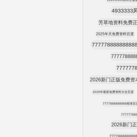
493333
芳草地资料免费
2025年天免费资料百度
7777788888888
7777788
77777
2026新门正版免费
2026年最新免费资料大全百度
7777888888888精准
7777778
2026新
7777888888