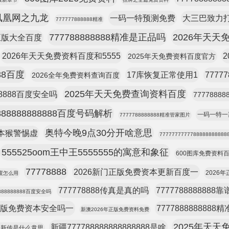
3凤凰网之九龙
一码一特预测免费
大三巴致力
777777888888精准
777788888888精准是正品吗
2026年天
正版大全百度
2026年天天免费资料百度和5555
2025年天免费资料百度官方
888百度
17库恢复正常使用1
7777
2026全年免费资料查询百度
2025年天天免费查询资料百度
888888百度安全吗
7777888
7888888888888百度号码解析
一码一特一
7777788888888精准管家图片
奥特今晚9点30分开啥意思
资本猴警惕虚
777777777778888888888
555525oom王中王5555555的寓意和象征
600图库免费资料
77778888
2026新门正版免费资本更新百度一
2026
百度怎么用
777778888传真是真的吗
7777788888888
8888888888百度安全吗
门正版免费资本安全吗一
777788888888
新澳2026年正版免费资料免费
2025年天天
新疆777788888888888888是啥
888新传是什么意思