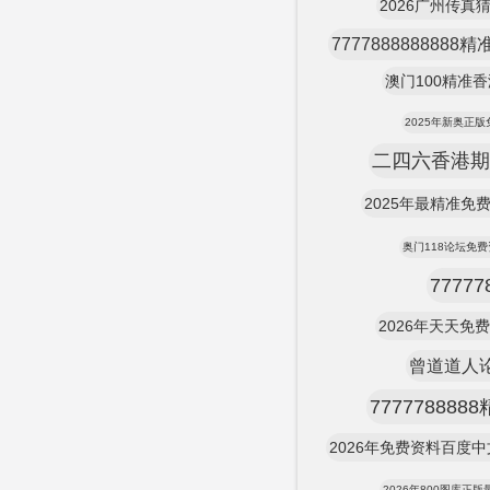
2026广州传真
777788888888
澳门100精准
2025年新奥正
二四六香港期
2025年最精准免
奥门118论坛免
7777
2026年天天免
曾道道人
77777888
2026年免费资料百度中
2026年800图库正